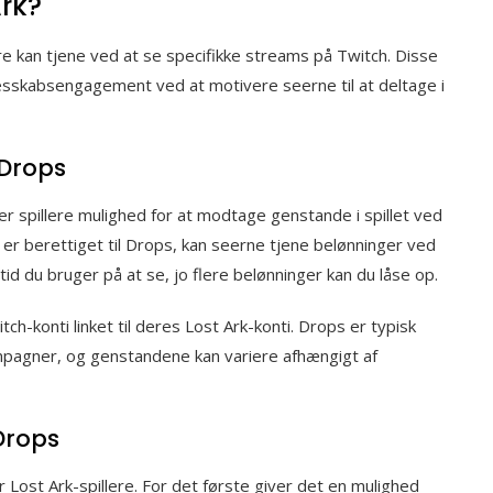
Ark?
re kan tjene ved at se specifikke streams på Twitch. Disse
sskabsengagement ved at motivere seerne til at deltage i
 Drops
r spillere mulighed for at modtage genstande i spillet ved
er berettiget til Drops, kan seerne tjene belønninger ved
id du bruger på at se, jo flere belønninger kan du låse op.
-konti linket til deres Lost Ark-konti. Drops er typisk
mpagner, og genstandene kan variere afhængigt af
Drops
r Lost Ark-spillere. For det første giver det en mulighed