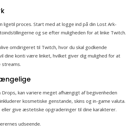
rk
en ligetil proces. Start med at logge ind på din Lost Ark-
toindstillingerne og se efter muligheden for at linke Twitch.
 blive omdirigeret til Twitch, hvor du skal godkende
l dine konti være linket, hvilket giver dig mulighed for at
e streams.
lgængelige
h Drops, kan variere meget afhængigt af begivenheden
 inkluderer kosmetiske genstande, skins og in-game valuta.
eller give æstetiske opgraderinger til dine karakterer.
terernes udseende.