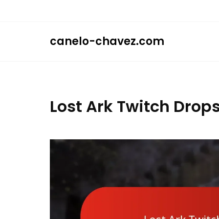
Skip
to
content
canelo-chavez.com
Lost Ark Twitch Dro