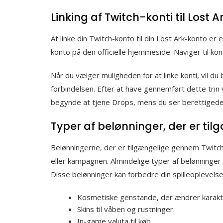
Linking af Twitch-konti til Lost A
At linke din Twitch-konto til din Lost Ark-konto er 
konto på den officielle hjemmeside. Naviger til kon
Når du vælger muligheden for at linke konti, vil du
forbindelsen. Efter at have gennemført dette trin vi
begynde at tjene Drops, mens du ser berettiged
Typer af belønninger, der er ti
Belønningerne, der er tilgængelige gennem Twitc
eller kampagnen. Almindelige typer af belønninger
Disse belønninger kan forbedre din spilleoplevelse 
Kosmetiske genstande, der ændrer karak
Skins til våben og rustninger.
In-game valuta til køb.