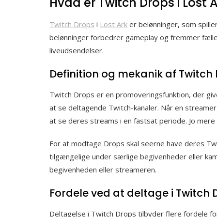
Hvad er Twitch Drops i Lost 
Twitch Drops
i
Lost Ark
er belønninger, som spille
belønninger forbedrer gameplay og fremmer fælle
liveudsendelser.
Definition og mekanik af Twitch
Twitch Drops er en promoveringsfunktion, der give
at se deltagende Twitch-kanaler. Når en streamer 
at se deres streams i en fastsat periode. Jo mere t
For at modtage Drops skal seerne have deres Twitch
tilgængelige under særlige begivenheder eller ka
begivenheden eller streameren.
Fordele ved at deltage i Twitch 
Deltagelse i Twitch Drops tilbyder flere fordele fo