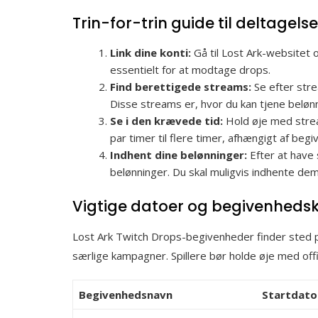
Trin-for-trin guide til deltagelse
Link dine konti:
Gå til Lost Ark-websitet o
essentielt for at modtage drops.
Find berettigede streams:
Se efter str
Disse streams er, hvor du kan tjene beløn
Se i den krævede tid:
Hold øje med strea
par timer til flere timer, afhængigt af beg
Indhent dine belønninger:
Efter at have 
belønninger. Du skal muligvis indhente dem,
Vigtige datoer og begivenheds
Lost Ark Twitch Drops-begivenheder finder sted pe
særlige kampagner. Spillere bør holde øje med offi
Begivenhedsnavn
Startdato