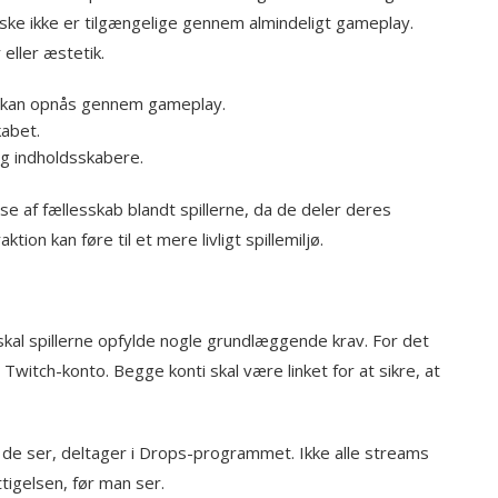
åske ikke er tilgængelige gennem almindeligt gameplay.
eller æstetik.
ke kan opnås gennem gameplay.
kabet.
g indholdsskabere.
e af fællesskab blandt spillerne, da de deler deres
on kan føre til et mere livligt spillemiljø.
 skal spillerne opfylde nogle grundlæggende krav. For det
Twitch-konto. Begge konti skal være linket for at sikre, at
 de ser, deltager i Drops-programmet. Ikke alle streams
tigelsen, før man ser.